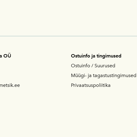
sa OÜ
Ostuinfo ja tingimused
Ostuinfo / S
uurused
Müügi- ja tagastustingimused
metsik.ee
Privaatsuspoliitika