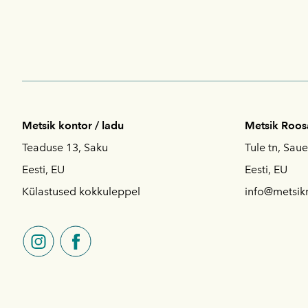
Metsik kontor / ladu
Metsik Roo
Teaduse 13, Saku
Tule tn, Saue
Eesti, EU
Eesti, EU
Külastused kokkuleppel
info@metsik