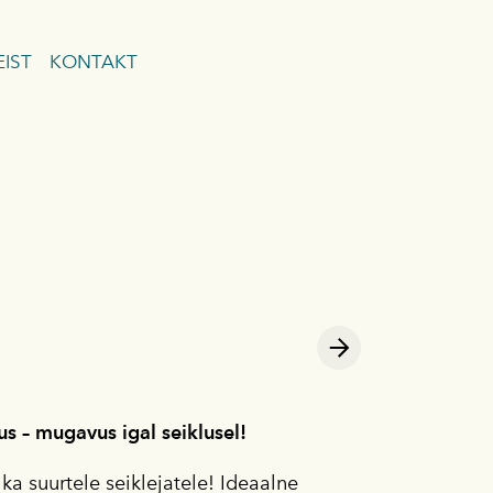
IST
KONTAKT
lisati ostukorvi.
Vaata ostukorvi
us – mugavus igal seiklusel!
 ka suurtele seiklejatele! Ideaalne