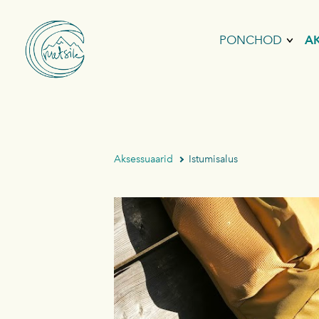
PONCHOD
A
SURFIPONCH
FLIISPONCHO
VIHMAPONC
Aksessuaarid
Istumisalus
VAHVELPON