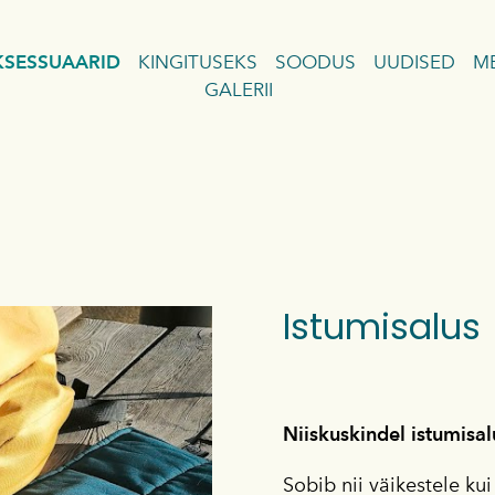
KSESSUAARID
KINGITUSEKS
SOODUS
UUDISED
ME
GALERII
OD
D
HOD
CHOD
Istumisalus
Niiskuskindel istumisal
Sobib nii väikestele kui