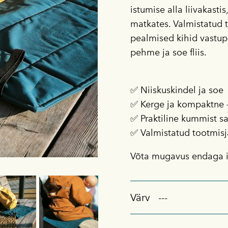
istumise alla liivakastis
matkates. Valmistatud t
pealmised kihid vastupi
pehme ja soe fliis.
✅ Niiskuskindel ja soe
✅ Kerge ja kompaktne – 
✅ Praktiline kummist s
✅ Valmistatud tootmisj
Võta mugavus endaga i
Värv