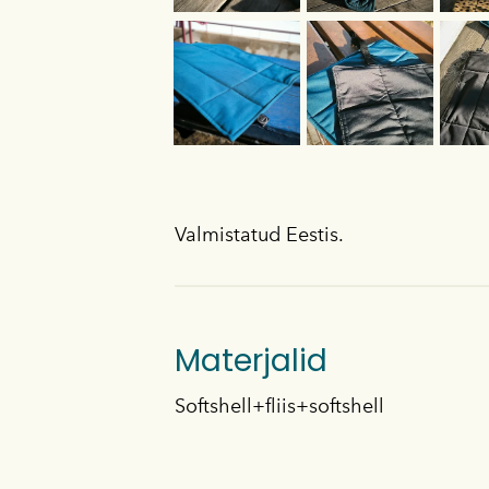
Valmistatud Eestis.
Materjalid
Softshell+fliis+softshell