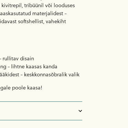
, kivitrepil, tribüünil või looduses
aaskasutatud materjalidest –
davast softshellist, vahekiht
rullitav disain
ang – lihtne kaasas kanda
ääkidest – keskkonnasõbralik valik
gale poole kaasa!