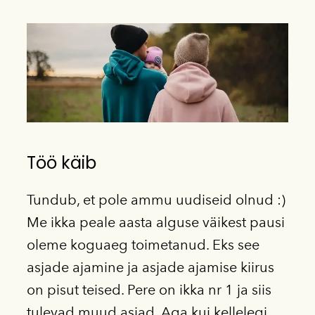
Töö käib
Tundub, et pole ammu uudiseid olnud :)
Me ikka peale aasta alguse väikest pausi
oleme koguaeg toimetanud. Eks see
asjade ajamine ja asjade ajamise kiirus
on pisut teised. Pere on ikka nr 1 ja siis
tulevad muud asjad. Aga kui kellelegi