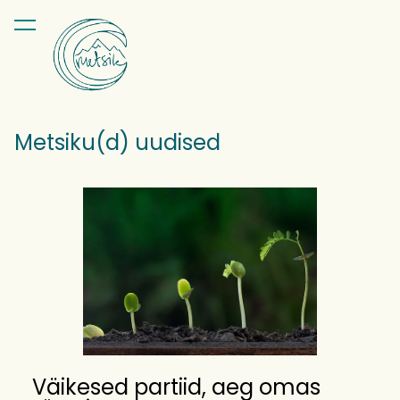
lisati ostukorvi.
Vaata ostukorvi
Metsiku(d) uudised
Väikesed partiid, aeg omas