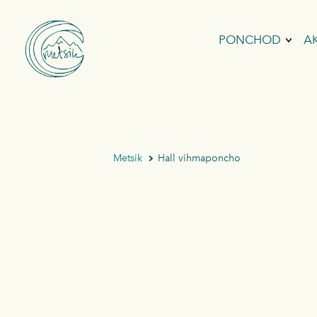
PONCHOD
A
SURFIPONCH
FLIISPONCH
VIHMAPONC
Metsik
Hall vihmaponcho
VAHVELPON