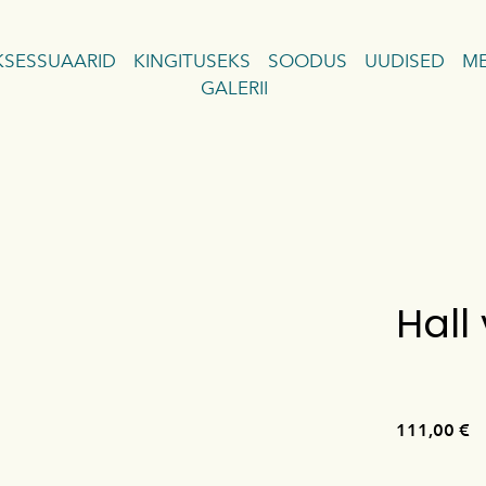
KSESSUAARID
KINGITUSEKS
SOODUS
UUDISED
ME
GALERII
OD
OD
HOD
CHOD
Hal
111,00 €