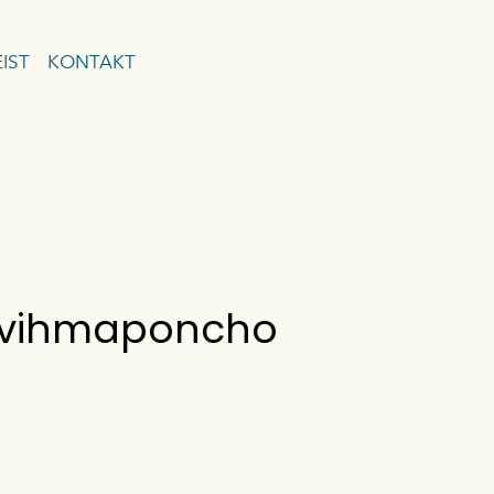
IST
KONTAKT
lisati ostukorvi.
Vaata ostukorvi
l vihmaponcho