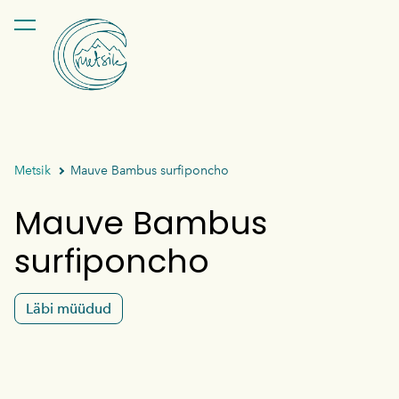
lisati ostukorvi.
Vaata ostukorvi
Metsik
Mauve Bambus surfiponcho
Mauve Bambus
surfiponcho
Läbi müüdud