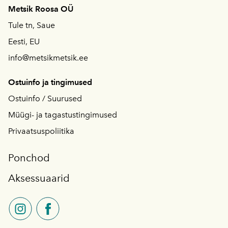
Metsik Roosa OÜ
Tule tn, Saue
Eesti, EU
info@metsikmetsik.ee
Ostuinfo ja tingimused
Ostuinfo / S
uurused
Müügi- ja tagastustingimused
Privaatsuspoliitika
Ponchod
Aksessuaarid