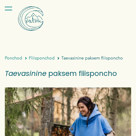
lisati ostukorvi.
Vaata ostukorvi
Ponchod
Fliisponchod
Taevasinine paksem fliisponcho
Taevasinine
paksem fliisponcho