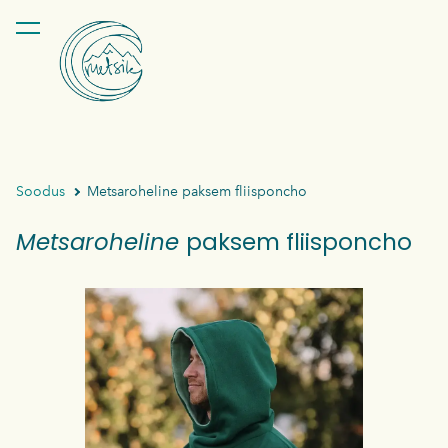
lisati ostukorvi.
Vaata ostukorvi
Soodus
Metsaroheline paksem fliisponcho
Metsaroheline
paksem fliisponcho