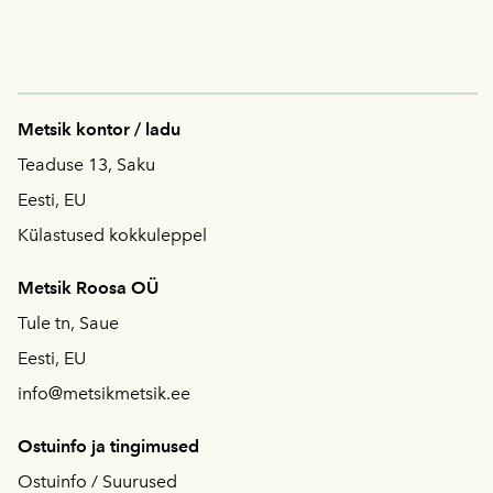
Metsik kontor / ladu
Teaduse 13, Saku
Eesti, EU
Külastused kokkuleppel
Metsik Roosa OÜ
Tule tn, Saue
Eesti, EU
info@metsikmetsik.ee
Ostuinfo ja tingimused
Ostuinfo / S
uurused