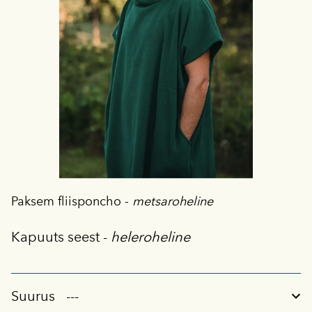
Paksem fliisponcho -
metsaroheline
Kapuuts seest -
heleroheline
Suurus